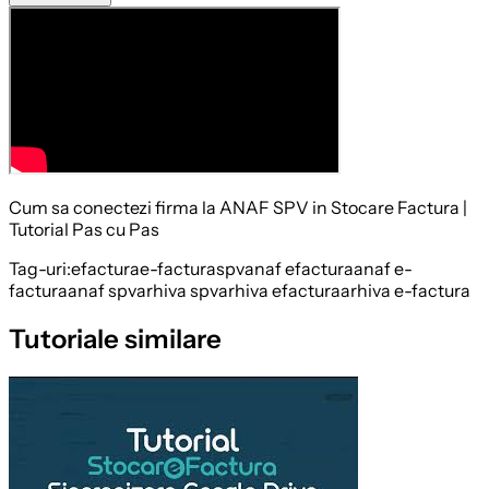
Cum sa conectezi firma la ANAF SPV in Stocare Factura |
Tutorial Pas cu Pas
Tag-uri:
efactura
e-factura
spv
anaf efactura
anaf e-
factura
anaf spv
arhiva spv
arhiva efactura
arhiva e-factura
Tutoriale similare