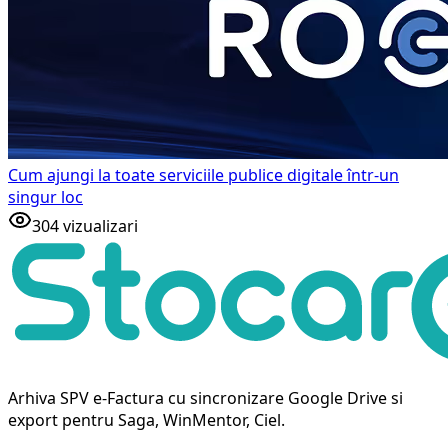
Cum ajungi la toate serviciile publice digitale într-un
singur loc
304
vizualizari
Arhiva SPV e-Factura cu sincronizare Google Drive si
export pentru Saga, WinMentor, Ciel.