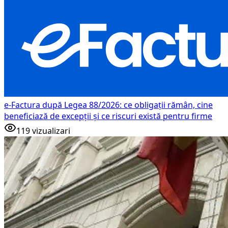
e-Factura după Legea 88/2026: ce obligații rămân, cine
beneficiază de excepții și ce riscuri există pentru firme
119
vizualizari