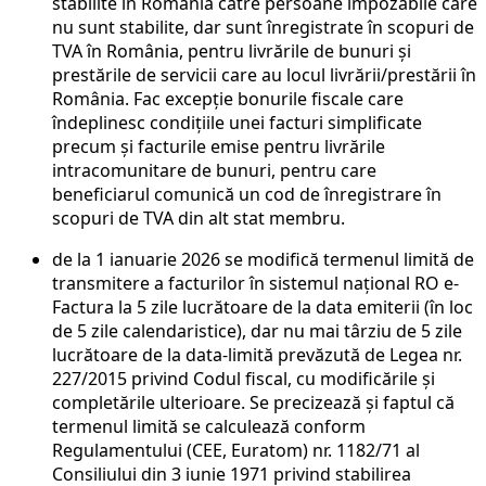
stabilite în România către persoane impozabile care
nu sunt stabilite, dar sunt înregistrate în scopuri de
TVA în România, pentru livrările de bunuri și
prestările de servicii care au locul livrării/prestării în
România. Fac excepție bonurile fiscale care
îndeplinesc condițiile unei facturi simplificate
precum și facturile emise pentru livrările
intracomunitare de bunuri, pentru care
beneficiarul comunică un cod de înregistrare în
scopuri de TVA din alt stat membru.
de la 1 ianuarie 2026 se modifică termenul limită de
transmitere a facturilor în sistemul național RO e-
Factura la 5 zile lucrătoare de la data emiterii (în loc
de 5 zile calendaristice), dar nu mai târziu de 5 zile
lucrătoare de la data-limită prevăzută de Legea nr.
227/2015 privind Codul fiscal, cu modificările și
completările ulterioare. Se precizează și faptul că
termenul limită se calculează conform
Regulamentului (CEE, Euratom) nr. 1182/71 al
Consiliului din 3 iunie 1971 privind stabilirea