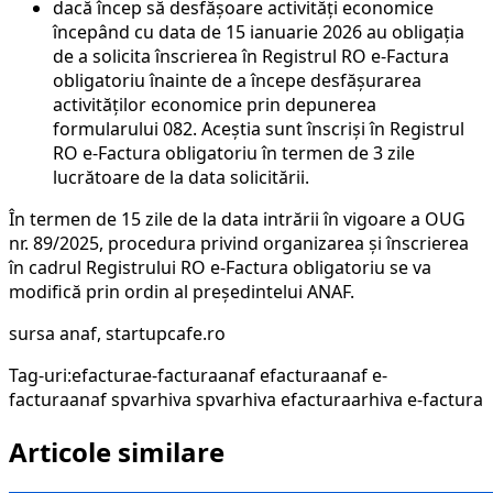
dacă încep să desfășoare activități economice
începând cu data de 15 ianuarie 2026 au obligația
de a solicita înscrierea în Registrul RO e-Factura
obligatoriu înainte de a începe desfășurarea
activităților economice prin depunerea
formularului 082. Aceștia sunt înscriși în Registrul
RO e-Factura obligatoriu în termen de 3 zile
lucrătoare de la data solicitării.
În termen de 15 zile de la data intrării în vigoare a OUG
nr. 89/2025, procedura privind organizarea și înscrierea
în cadrul Registrului RO e-Factura obligatoriu se va
modifică prin ordin al președintelui ANAF.
sursa anaf, startupcafe.ro
Tag-uri:
efactura
e-factura
anaf efactura
anaf e-
factura
anaf spv
arhiva spv
arhiva efactura
arhiva e-factura
Articole similare